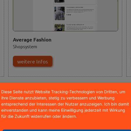
Average Fashion
Shopsystem
weitere Infos
Diese Seite nutzt Website Tracking-Technologien von Dritten, um
ihre Dienste anzubieten, stetig zu verbessern und Werbung
entsprechend der Interessen der Nutzer anzuzeigen. Ich bin damit
einverstanden und kann meine Einwilligung jederzeit mit Wirkung
für die Zukunft widerrufen oder ändern.