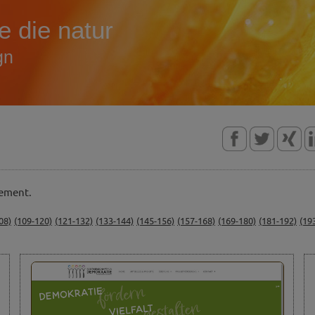
ie die natur
gn
gement.
08)
(109-120)
(121-132)
(133-144)
(145-156)
(157-168)
(169-180)
(181-192)
(19