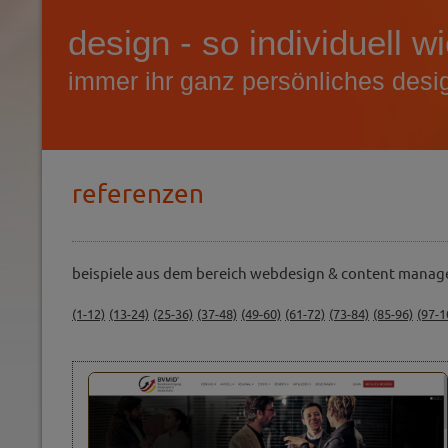
design - so individuell w
immer ihr ganz persönliches desi
referenzen
beispiele aus dem bereich webdesign & content mana
(1-12)
(13-24)
(25-36)
(37-48)
(49-60)
(61-72)
(73-84)
(85-96)
(97-1