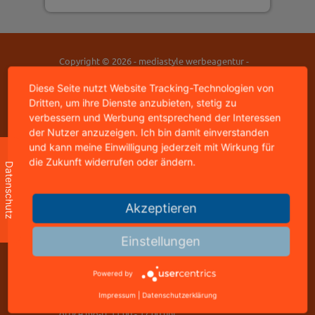
Copyright © 2026 - mediastyle werbeagentur -
95326 kulmbach
home
|
impressum
|
datenschutz
|
kontakt
Diese Seite nutzt Website Tracking-Technologien von
Dritten, um ihre Dienste anzubieten, stetig zu
verbessern und Werbung entsprechend der Interessen
der Nutzer anzuzeigen. Ich bin damit einverstanden
mediastyle werbeagentur
und kann meine Einwilligung jederzeit mit Wirkung für
inhaber: jürgen stündl
buchbindergasse 4
die Zukunft widerrufen oder ändern.
Datenschutz
95326 kulmbach
telefon: +49 9221 823502
Akzeptieren
freecall: 0800 8288800
telefax: +49 9221 823502
Einstellungen
info@mediastyle.de
www.@mediastyle.de
Powered by
Impressum
|
Datenschutzerklärung
office mo-fr 11.00 - 17.00 uhr