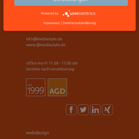
95326 kulmbach
Powered by
telefon: +49 9221 823502
freecall: 0800 8288800
Impressum
|
Datenschutzerklärung
telefax: +49 9221 823502
info@mediastyle.de
www.@mediastyle.de
office mo-fr 11.00 - 17.00 uhr
termine nach vereinbarung
webdesign