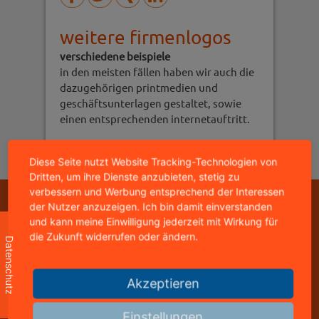
weitere firmenlogos
verschiedene beispiele
in den meisten fällen haben wir auch die
dazugehörigen printmedien und
geschäftsunterlagen gestaltet, sowie
einen entsprechenden internetauftritt.
Diese Seite nutzt Website Tracking-Technologien von
Dritten, um ihre Dienste anzubieten, stetig zu
verbessern und Werbung entsprechend der Interessen
der Nutzer anzuzeigen. Ich bin damit einverstanden
Copyright © 2026 - mediastyle werbeagentur -
95326 kulmbach
und kann meine Einwilligung jederzeit mit Wirkung für
home
|
impressum
|
datenschutz
|
kontakt
die Zukunft widerrufen oder ändern.
Datenschutz
mediastyle werbeagentur
Akzeptieren
inhaber: jürgen stündl
buchbindergasse 4
Einstellungen