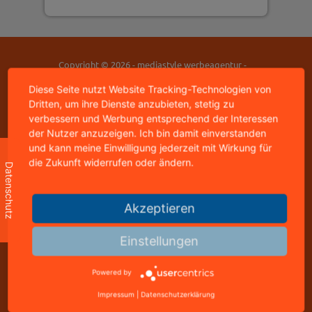
Copyright © 2026 - mediastyle werbeagentur -
95326 kulmbach
Diese Seite nutzt Website Tracking-Technologien von
home
|
impressum
|
datenschutz
|
kontakt
Dritten, um ihre Dienste anzubieten, stetig zu
verbessern und Werbung entsprechend der Interessen
der Nutzer anzuzeigen. Ich bin damit einverstanden
mediastyle werbeagentur
und kann meine Einwilligung jederzeit mit Wirkung für
inhaber: jürgen stündl
die Zukunft widerrufen oder ändern.
buchbindergasse 4
Datenschutz
95326 kulmbach
telefon: +49 9221 823502
Akzeptieren
freecall: 0800 8288800
telefax: +49 9221 823502
Einstellungen
info@mediastyle.de
www.@mediastyle.de
Powered by
Impressum
|
Datenschutzerklärung