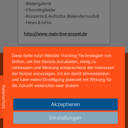
- Bildergalerie
- Chormitglieder
- Konzerte & Auftritte (Kalendermodul)
- News & Infos
http://www.main-line-gospel.de
Diese Seite nutzt Website Tracking-Technologien von
Dritten, um ihre Dienste anzubieten, stetig zu
Copyright © 2026 - mediastyle werbeagentur -
verbessern und Werbung entsprechend der Interessen
95326 kulmbach
der Nutzer anzuzeigen. Ich bin damit einverstanden
home
|
impressum
|
datenschutz
|
kontakt
und kann meine Einwilligung jederzeit mit Wirkung für
die Zukunft widerrufen oder ändern.
Datenschutz
mediastyle werbeagentur
inhaber: jürgen stündl
Akzeptieren
buchbindergasse 4
95326 kulmbach
Einstellungen
telefon: +49 9221 823502
freecall: 0800 8288800