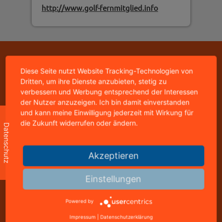
http://www.golf-fernmitglied.info
Copyright © 2026 - mediastyle werbeagentur -
95326 kulmbach
Diese Seite nutzt Website Tracking-Technologien von
home
|
impressum
|
datenschutz
|
kontakt
Dritten, um ihre Dienste anzubieten, stetig zu
verbessern und Werbung entsprechend der Interessen
der Nutzer anzuzeigen. Ich bin damit einverstanden
mediastyle werbeagentur
und kann meine Einwilligung jederzeit mit Wirkung für
inhaber: jürgen stündl
die Zukunft widerrufen oder ändern.
Datenschutz
buchbindergasse 4
95326 kulmbach
Akzeptieren
telefon: +49 9221 823502
freecall: 0800 8288800
Einstellungen
telefax: +49 9221 823502
info@mediastyle.de
Powered by
www.@mediastyle.de
Impressum
|
Datenschutzerklärung