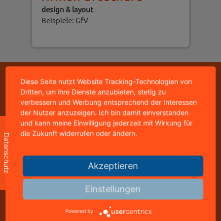
design & layout
Beispiele: GfV
Diese Seite nutzt Website Tracking-Technologien von
Copyright © 2026 - mediastyle werbeagentur -
95326 kulmbach
Dritten, um ihre Dienste anzubieten, stetig zu
home
|
impressum
|
datenschutz
|
kontakt
verbessern und Werbung entsprechend der Interessen
der Nutzer anzuzeigen. Ich bin damit einverstanden
und kann meine Einwilligung jederzeit mit Wirkung für
die Zukunft widerrufen oder ändern.
mediastyle werbeagentur
Datenschutz
inhaber: jürgen stündl
buchbindergasse 4
95326 kulmbach
Akzeptieren
telefon: +49 9221 823502
Einstellungen
freecall: 0800 8288800
telefax: +49 9221 823502
Powered by
info@mediastyle.de