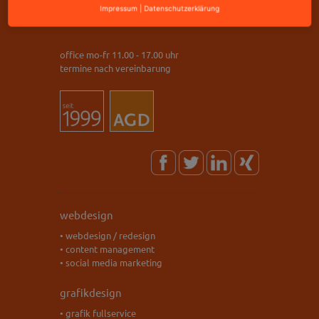
Impressum
|
Datenschutzerklärung
www.@mediastyle.de
office mo-fr 11.00 - 17.00 uhr
termine nach vereinbarung
webdesign
• webdesign / redesign
• content management
• social media marketing
grafikdesign
• grafik fullservice