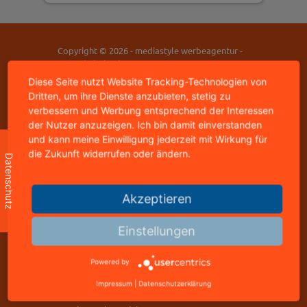
Copyright © 2026 - mediastyle werbeagentur -
95326 kulmbach
home
|
impressum
|
datenschutz
|
kontakt
Diese Seite nutzt Website Tracking-Technologien von
Dritten, um ihre Dienste anzubieten, stetig zu
verbessern und Werbung entsprechend der Interessen
mediastyle werbeagentur
der Nutzer anzuzeigen. Ich bin damit einverstanden
inhaber: jürgen stündl
und kann meine Einwilligung jederzeit mit Wirkung für
buchbindergasse 4
die Zukunft widerrufen oder ändern.
Datenschutz
95326 kulmbach
telefon: +49 9221 823502
Akzeptieren
freecall: 0800 8288800
telefax: +49 9221 823502
Einstellungen
info@mediastyle.de
www.@mediastyle.de
Powered by
Impressum
|
Datenschutzerklärung
office mo-fr 11.00 - 17.00 uhr