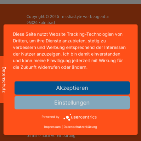
Copyright © 2026 - mediastyle werbeagentur -
95326 kulmbach
home
|
impressum
|
datenschutz
|
kontakt
Diese Seite nutzt Website Tracking-Technologien von
Dritten, um ihre Dienste anzubieten, stetig zu
verbessern und Werbung entsprechend der Interessen
mediastyle werbeagentur
der Nutzer anzuzeigen. Ich bin damit einverstanden
inhaber: jürgen stündl
und kann meine Einwilligung jederzeit mit Wirkung für
buchbindergasse 4
die Zukunft widerrufen oder ändern.
95326 kulmbach
Datenschutz
telefon: +49 9221 823502
freecall: 0800 8288800
Akzeptieren
telefax: +49 9221 823502
Einstellungen
info@mediastyle.de
www.@mediastyle.de
Powered by
Impressum
|
Datenschutzerklärung
office mo-fr 11.00 - 17.00 uhr
termine nach vereinbarung