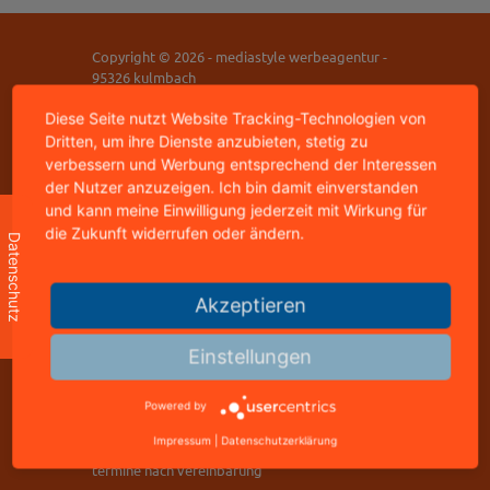
Copyright © 2026 - mediastyle werbeagentur -
95326 kulmbach
home
|
impressum
|
datenschutz
|
kontakt
Diese Seite nutzt Website Tracking-Technologien von
Dritten, um ihre Dienste anzubieten, stetig zu
verbessern und Werbung entsprechend der Interessen
mediastyle werbeagentur
der Nutzer anzuzeigen. Ich bin damit einverstanden
inhaber: jürgen stündl
und kann meine Einwilligung jederzeit mit Wirkung für
buchbindergasse 4
die Zukunft widerrufen oder ändern.
95326 kulmbach
Datenschutz
telefon: +49 9221 823502
freecall: 0800 8288800
Akzeptieren
telefax: +49 9221 823502
Einstellungen
info@mediastyle.de
www.@mediastyle.de
Powered by
Impressum
|
Datenschutzerklärung
office mo-fr 11.00 - 17.00 uhr
termine nach vereinbarung