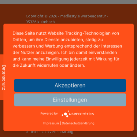
Copyright © 2026 - mediastyle werbeagentur -
95326 kulmbach
home
|
impressum
|
datenschutz
|
kontakt
Diese Seite nutzt Website Tracking-Technologien von
Dritten, um ihre Dienste anzubieten, stetig zu
verbessern und Werbung entsprechend der Interessen
mediastyle werbeagentur
der Nutzer anzuzeigen. Ich bin damit einverstanden
inhaber: jürgen stündl
und kann meine Einwilligung jederzeit mit Wirkung für
buchbindergasse 4
die Zukunft widerrufen oder ändern.
95326 kulmbach
Datenschutz
telefon: +49 9221 823502
freecall: 0800 8288800
Akzeptieren
telefax: +49 9221 823502
Einstellungen
info@mediastyle.de
www.@mediastyle.de
Powered by
Impressum
|
Datenschutzerklärung
office mo-fr 11.00 - 17.00 uhr
termine nach vereinbarung