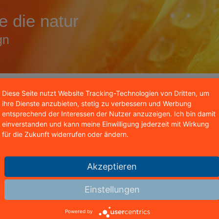
ie die natur
gn
Diese Seite nutzt Website Tracking-Technologien von Dritten, um
ihre Dienste anzubieten, stetig zu verbessern und Werbung
entsprechend der Interessen der Nutzer anzuzeigen. Ich bin damit
einverstanden und kann meine Einwilligung jederzeit mit Wirkung
Main Line Gospel
für die Zukunft widerrufen oder ändern.
Responsive Website mit Teil-CMS (Relaunch
Main-Line Gospel
ist eine Gruppierung der Evangelischen K
Akzeptieren
Rechts)
Pfarrgasse 8 | 95336 Mainleus
Einstellungen
Geschäftsführer: Ekkehard Weiskopf
Powered by
Telefon: 09229-207