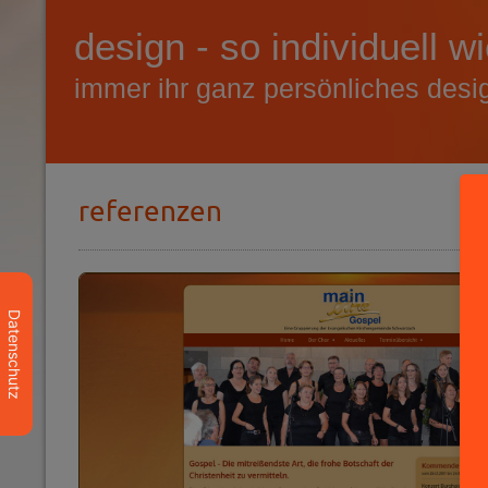
design - so individuell w
immer ihr ganz persönliches desi
referenzen
Datenschutz