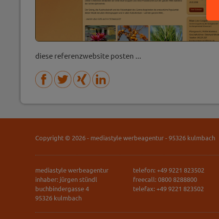
diese referenzwebsite posten ...
Copyright © 2026 - mediastyle werbeagentur - 95326 kulmbach
mediastyle werbeagentur
telefon: +49 9221 823502
inhaber: jürgen stündl
freecall: 0800 8288800
buchbindergasse 4
telefax: +49 9221 823502
95326 kulmbach