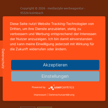
Copyright © 2026 - mediastyle werbeagentur -
95326 kulmbach
home
|
impressum
|
datenschutz
|
kontakt
Diese Seite nutzt Website Tracking-Technologien von
Dritten, um ihre Dienste anzubieten, stetig zu
mediastyle werbeagentur
verbessern und Werbung entsprechend der Interessen
inhaber: jürgen stündl
der Nutzer anzuzeigen. Ich bin damit einverstanden
buchbindergasse 4
und kann meine Einwilligung jederzeit mit Wirkung für
95326 kulmbach
die Zukunft widerrufen oder ändern.
Datenschutz
telefon: +49 9221 823502
freecall: 0800 8288800
Akzeptieren
telefax: +49 9221 823502
Einstellungen
info@mediastyle.de
www.@mediastyle.de
Powered by
office mo-fr 11.00 - 17.00 uhr
Impressum
|
Datenschutzerklärung
termine nach vereinbarung