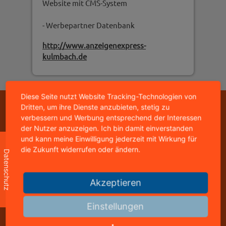
Website mit CMS-System
- Werbepartner Datenbank
http://www.anzeigenexpress-
kulmbach.de
Diese Seite nutzt Website Tracking-Technologien von
Dritten, um ihre Dienste anzubieten, stetig zu
Copyright © 2026 - mediastyle werbeagentur -
verbessern und Werbung entsprechend der Interessen
95326 kulmbach
der Nutzer anzuzeigen. Ich bin damit einverstanden
home
|
impressum
|
datenschutz
|
kontakt
und kann meine Einwilligung jederzeit mit Wirkung für
die Zukunft widerrufen oder ändern.
Datenschutz
mediastyle werbeagentur
inhaber: jürgen stündl
Akzeptieren
buchbindergasse 4
95326 kulmbach
Einstellungen
telefon: +49 9221 823502
freecall: 0800 8288800