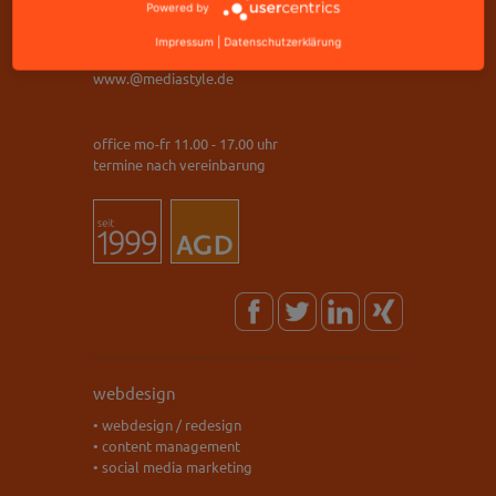
Powered by
telefax: +49 9221 823502
Impressum
|
Datenschutzerklärung
info@mediastyle.de
www.@mediastyle.de
office mo-fr 11.00 - 17.00 uhr
termine nach vereinbarung
webdesign
• webdesign / redesign
• content management
• social media marketing