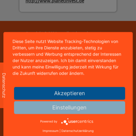
http://www.planetinvest.de
Copyright © 2026 - mediastyle werbeagentur -
95326 kulmbach
Diese Seite nutzt Website Tracking-Technologien von
home
|
impressum
|
datenschutz
|
kontakt
Dritten, um ihre Dienste anzubieten, stetig zu
verbessern und Werbung entsprechend der Interessen
der Nutzer anzuzeigen. Ich bin damit einverstanden
mediastyle werbeagentur
und kann meine Einwilligung jederzeit mit Wirkung für
inhaber: jürgen stündl
die Zukunft widerrufen oder ändern.
Datenschutz
buchbindergasse 4
95326 kulmbach
Akzeptieren
telefon: +49 9221 823502
freecall: 0800 8288800
telefax: +49 9221 823502
Einstellungen
info@mediastyle.de
Powered by
www.@mediastyle.de
Impressum
|
Datenschutzerklärung